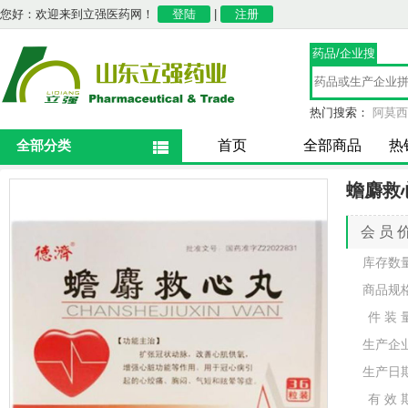
您好：欢迎来到立强医药网！
登陆
|
注册
药品/企业搜
索
热门搜索：
阿莫西
全部分类
首页
全部商品
热
蟾麝救
会 员 
库存数
商品规
件 装 
生产企
生产日
有 效 