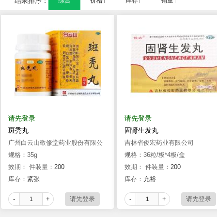
结果排序：
综合
价格↑
库存↑
销量↑
请先登录
请先登录
斑秃丸
固肾生发丸
广州白云山敬修堂药业股份有限公
吉林省俊宏药业有限公司
司
规格：35g
规格：36粒/板*4板/盒
效期：
件装量：
200
效期：
件装量：
200
库存：
紧张
库存：
充裕
-
+
-
+