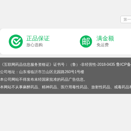
第一
正品保证
满金额
放心选购
免运费
鲁ICP备
《互联网药品信息服务资格证》证书号：（鲁）-非经营性-2018-0435
公司地址：山东省临沂市兰山区北园路260号1号楼
本公司网站不得发布未经国家批准的药品广告信息。
本网站不从事麻醉药品、精神药品、医疗用毒性药品、放射性药品、戒毒药品