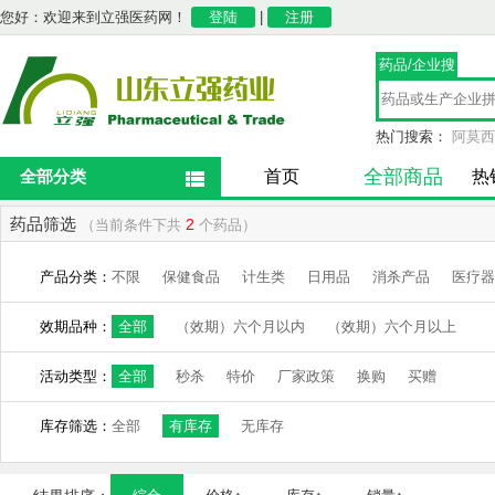
您好：欢迎来到立强医药网！
登陆
|
注册
药品/企业搜
索
热门搜索：
阿莫西
全部商品
全部分类
首页
热
药品筛选
2
（当前条件下共
个药品）
产品分类：
不限
保健食品
计生类
日用品
消杀产品
医疗器
效期品种：
全部
（效期）六个月以内
（效期）六个月以上
活动类型：
全部
秒杀
特价
厂家政策
换购
买赠
库存筛选：
全部
有库存
无库存