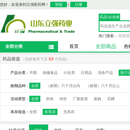
您好：欢迎来到立强医药网！
登陆
|
注册
药品/企业搜
索
热门搜索：
阿莫西
全部商品
全部分类
首页
热
药品筛选
53
（当前条件下共
个药品）
产品分类：
不限
保健食品
计生类
日用品
消杀产品
医疗
效期品种：
全部
（效期）六个月以内
（效期）六个月以上
活动类型：
全部
秒杀
特价
厂家政策
换购
买赠
库存筛选：
全部
有库存
无库存