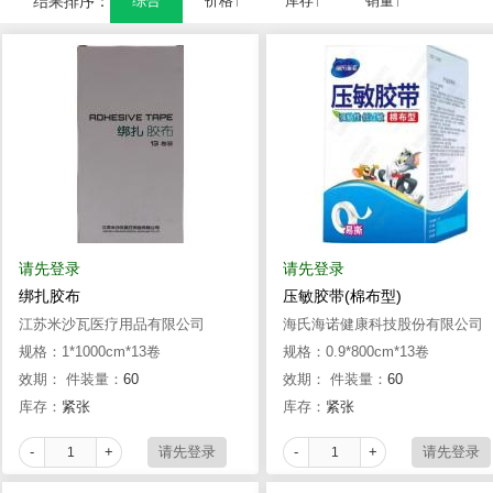
结果排序：
综合
价格↑
库存↑
销量↑
请先登录
请先登录
绑扎胶布
压敏胶带(棉布型)
江苏米沙瓦医疗用品有限公司
海氏海诺健康科技股份有限公司
规格：1*1000cm*13卷
规格：0.9*800cm*13卷
效期：
件装量：
60
效期：
件装量：
60
库存：
紧张
库存：
紧张
-
+
-
+