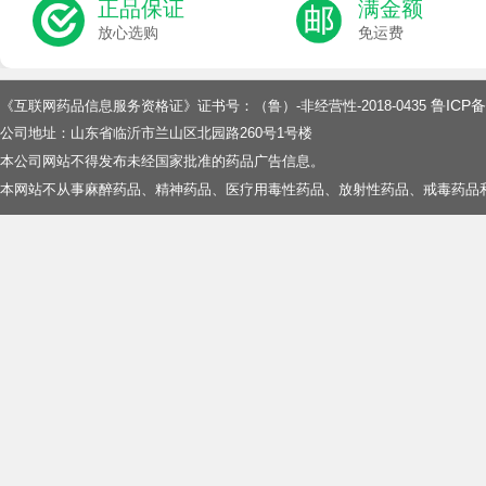
正品保证
满金额
放心选购
免运费
鲁ICP备
《互联网药品信息服务资格证》证书号：（鲁）-非经营性-2018-0435
公司地址：山东省临沂市兰山区北园路260号1号楼
本公司网站不得发布未经国家批准的药品广告信息。
本网站不从事麻醉药品、精神药品、医疗用毒性药品、放射性药品、戒毒药品