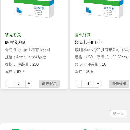
请先登录
请先登录
医用退热贴
臂式电子血压计
青岛海贝生物工程有限公司
东阿阿华医疗科技有限公司（深
规格：4cm*11cm*4贴/盒
市优瑞恩科技有限公司）
规格：U80LH手臂式（22-32cm
效期：
件装量：
200
效期：
件装量：
20
库存：
充裕
库存：
紧张
-
+
-
+
第一页