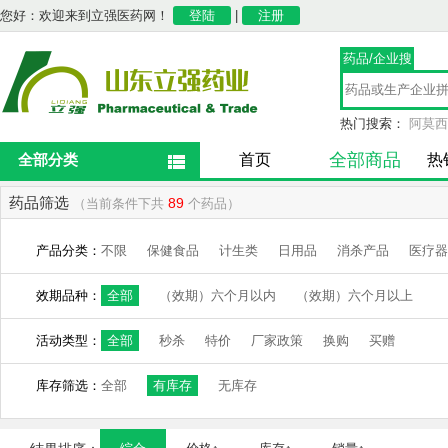
您好：欢迎来到立强医药网！
登陆
|
注册
药品/企业搜
索
热门搜索：
阿莫西
全部商品
全部分类
首页
热
药品筛选
89
（当前条件下共
个药品）
产品分类：
不限
保健食品
计生类
日用品
消杀产品
医疗器
效期品种：
全部
（效期）六个月以内
（效期）六个月以上
活动类型：
全部
秒杀
特价
厂家政策
换购
买赠
库存筛选：
全部
有库存
无库存