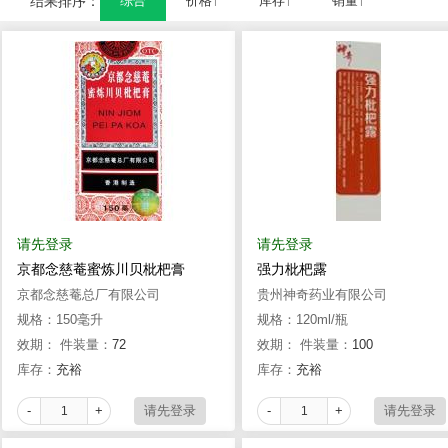
结果排序：
综合
价格↑
库存↑
销量↑
请先登录
请先登录
京都念慈菴蜜炼川贝枇杷膏
强力枇杷露
京都念慈菴总厂有限公司
贵州神奇药业有限公司
规格：150毫升
规格：120ml/瓶
效期：
件装量：
72
效期：
件装量：
100
库存：
充裕
库存：
充裕
-
+
-
+