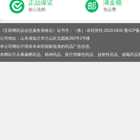
正品保证
满金额
放心选购
免运费
鲁ICP备
《互联网药品信息服务资格证》证书号：（鲁）-非经营性-2018-0435
公司地址：山东省临沂市兰山区北园路260号1号楼
本公司网站不得发布未经国家批准的药品广告信息。
本网站不从事麻醉药品、精神药品、医疗用毒性药品、放射性药品、戒毒药品