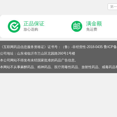
第一
正品保证
满金额
放心选购
免运费
鲁ICP备
《互联网药品信息服务资格证》证书号：（鲁）-非经营性-2018-0435
公司地址：山东省临沂市兰山区北园路260号1号楼
本公司网站不得发布未经国家批准的药品广告信息。
本网站不从事麻醉药品、精神药品、医疗用毒性药品、放射性药品、戒毒药品