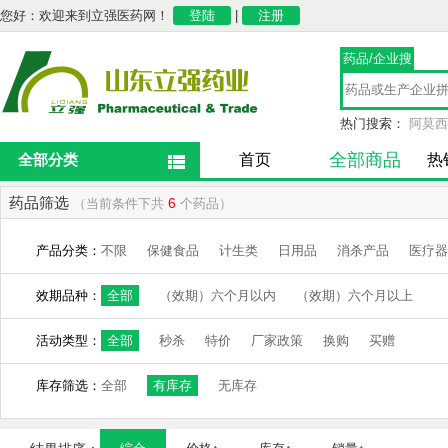
您好：欢迎来到立强医药网！
登陆
|
注册
药品/企业搜
索
热门搜索：
阿莫西
全部商品
全部分类
首页
热
药品筛选
6
（当前条件下共
个药品）
产品分类：
不限
保健食品
计生类
日用品
消杀产品
医疗器
效期品种：
全部
（效期）六个月以内
（效期）六个月以上
活动类型：
全部
秒杀
特价
厂家政策
换购
买赠
库存筛选：
全部
有库存
无库存