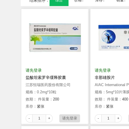
结果排序：
综合
价格↑
库存↑
销量↑
请先登录
请先登录
盐酸坦索罗辛缓释胶囊
非那雄胺片
江苏恒瑞医药股份有限公司
AIAC International
规格：0.2mg*10粒
规格：5mg*10片薄
效期：
件装量：
200
效期：
件装量：
400
库存：
紧张
库存：
紧张
-
+
-
+