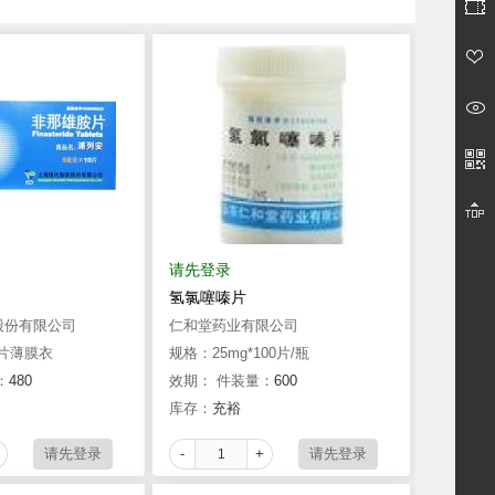
请先登录
氢氯噻嗪片
股份有限公司
仁和堂药业有限公司
0片薄膜衣
规格：25mg*100片/瓶
：
480
效期：
件装量：
600
库存：
充裕
-
+