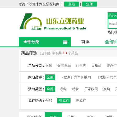
您好：欢迎来到立强医药网！
登陆
|
注册
药品
热门
全部
全部分类
首页
药品筛选
13
（当前条件下共
个药品）
产品分类：
不限
保健食品
计生类
日用品
消杀产
效期品种：
全部
（效期）六个月以内
（效期）六个
活动类型：
全部
秒杀
特价
厂家政策
换购
库存筛选：
全部
有库存
无库存