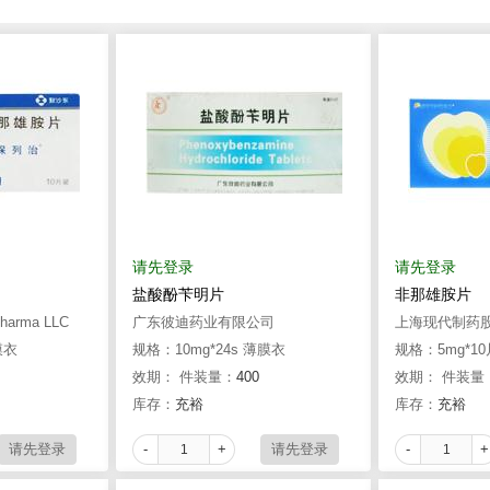
请先登录
请先登录
盐酸酚苄明片
非那雄胺片
 Pharma LLC
广东彼迪药业有限公司
上海现代制药
膜衣
规格：10mg*24s 薄膜衣
规格：5mg*1
效期：
件装量：
400
效期：
件装量
库存：
充裕
库存：
充裕
-
+
-
+