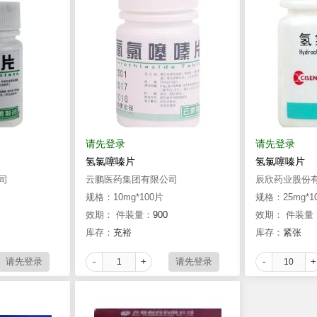
请先登录
请先登录
氢氯噻嗪片
氢氯噻嗪片
司
云鹏医药集团有限公司
辰欣药业股份
规格：10mg*100片
规格：25mg*1
效期：
件装量：
900
效期：
件装量
库存：
充裕
库存：
紧张
-
+
-
+