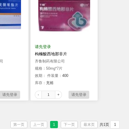
请先登录
枸橼酸西地那非片
司
齐鲁制药有限公司
规格：50mg*7片
效期：
件装量：
400
库存：
充裕
-
+
第一页
上一页
1
下一页
最末页
共1页