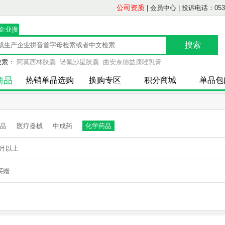
公司资质
|
会员中心
|
投诉电话：0539-
/企业搜
索
搜索：
阿莫西林胶囊
诺氟沙星胶囊
曲安奈德益康唑乳膏
商品
热销单品选购
换购专区
积分商城
单品包
品
医疗器械
中成药
化学药品
月以上
买赠