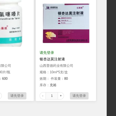
请先登录
银杏达莫注射液
有限公司
山西普德药业有限公司
00片/瓶
规格：10ml*5支/盒
：
600
效期：
件装量：
80
库存：
充裕
-
+