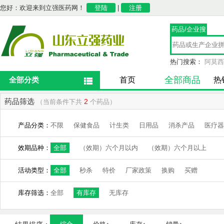
您好：欢迎来到立强医药网！
登陆
|
注册
药品/企业搜
索
热门搜索：
阿莫西
全部商品
全部分类
首页
热
药品筛选
2
（当前条件下共
个药品）
产品分类：
不限
保健食品
计生类
日用品
消杀产品
医疗器
效期品种：
全部
（效期）六个月以内
（效期）六个月以上
活动类型：
全部
秒杀
特价
厂家政策
换购
买赠
库存筛选：
全部
有库存
无库存