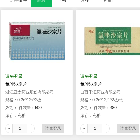
结果排序：
综合
价格↑
库存↑
销量↑
请先登录
请先登录
氯唑沙宗片
氯唑沙宗片
浙江亚太药业股份有限公司
山西千汇药业有限公司
规格：0.2g*12s*2板
规格：0.2g*12片*2板/盒
效期：
件装量：
500
效期：
件装量：
480
库存：
充裕
库存：
充裕
-
+
-
+