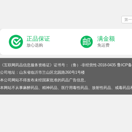
第一
正品保证
满金额
放心选购
免运费
鲁ICP备
《互联网药品信息服务资格证》证书号：（鲁）-非经营性-2018-0435
公司地址：山东省临沂市兰山区北园路260号1号楼
本公司网站不得发布未经国家批准的药品广告信息。
本网站不从事麻醉药品、精神药品、医疗用毒性药品、放射性药品、戒毒药品