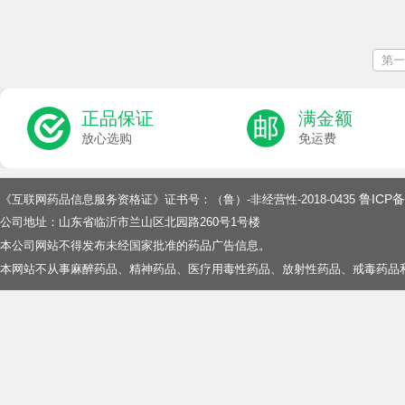
第一
正品保证
满金额
放心选购
免运费
鲁ICP备
《互联网药品信息服务资格证》证书号：（鲁）-非经营性-2018-0435
公司地址：山东省临沂市兰山区北园路260号1号楼
本公司网站不得发布未经国家批准的药品广告信息。
本网站不从事麻醉药品、精神药品、医疗用毒性药品、放射性药品、戒毒药品