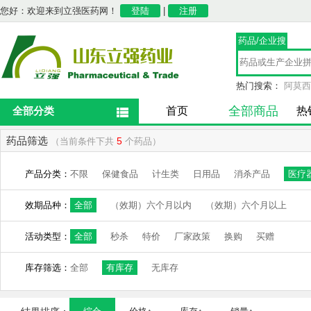
您好：欢迎来到立强医药网！
登陆
|
注册
药品/企业搜
索
热门搜索：
阿莫西
全部商品
全部分类
首页
热
药品筛选
5
（当前条件下共
个药品）
产品分类：
不限
保健食品
计生类
日用品
消杀产品
医疗
效期品种：
全部
（效期）六个月以内
（效期）六个月以上
活动类型：
全部
秒杀
特价
厂家政策
换购
买赠
库存筛选：
全部
有库存
无库存