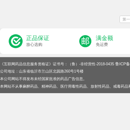
第一
正品保证
满金额
放心选购
免运费
鲁ICP备
《互联网药品信息服务资格证》证书号：（鲁）-非经营性-2018-0435
公司地址：山东省临沂市兰山区北园路260号1号楼
本公司网站不得发布未经国家批准的药品广告信息。
本网站不从事麻醉药品、精神药品、医疗用毒性药品、放射性药品、戒毒药品