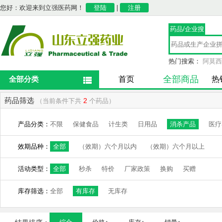
您好：欢迎来到立强医药网！
登陆
|
注册
药品/企业搜
索
热门搜索：
阿莫西
全部商品
全部分类
首页
热
药品筛选
2
（当前条件下共
个药品）
产品分类：
不限
保健食品
计生类
日用品
消杀产品
医疗
效期品种：
全部
（效期）六个月以内
（效期）六个月以上
活动类型：
全部
秒杀
特价
厂家政策
换购
买赠
库存筛选：
全部
有库存
无库存