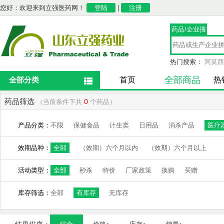
您好：欢迎来到立强医药网！
登陆
|
注册
药品/企业搜
索
热门搜索：
阿莫西
全部商品
全部分类
首页
热
药品筛选
0
（当前条件下共
个药品）
产品分类：
不限
保健食品
计生类
日用品
消杀产品
医疗
效期品种：
全部
（效期）六个月以内
（效期）六个月以上
活动类型：
全部
秒杀
特价
厂家政策
换购
买赠
库存筛选：
全部
有库存
无库存