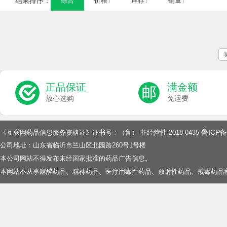
结果排序：
综合
价格↑
库存↑
销量↑
正品保证
满金额
放心选购
免运费
鲁ICP备
《互联网药品信息服务资格证》证书号：（鲁）-非经营性-2018-0435
公司地址：山东省临沂市兰山区北园路260号1号楼
本公司网站不得发布未经国家批准的药品广告信息。
本网站不从事麻醉药品、精神药品、医疗用毒性药品、放射性药品、戒毒药品