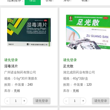
结果排序：
综合
价格↑
库存↑
销量↑
请先登录
请先登录
湿毒清片
足光散
广州诺金制药有限公司
湖北成田药业有限公司
规格：0.6g*30片薄膜衣
规格：40g*3袋/盒
效期：
件装量：
240
效期：
件装量：
120
库存：
充裕
库存：
充裕
-
+
-
+