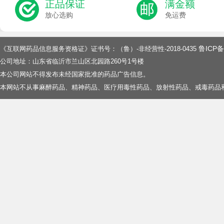
正品保证
满金额
放心选购
免运费
鲁ICP备
《互联网药品信息服务资格证》证书号：（鲁）-非经营性-2018-0435
公司地址：山东省临沂市兰山区北园路260号1号楼
本公司网站不得发布未经国家批准的药品广告信息。
本网站不从事麻醉药品、精神药品、医疗用毒性药品、放射性药品、戒毒药品