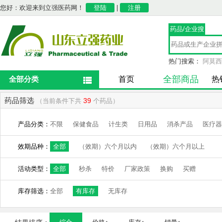
您好：欢迎来到立强医药网！
登陆
|
注册
药品/企业搜
索
热门搜索：
阿莫西
全部商品
全部分类
首页
热
药品筛选
39
（当前条件下共
个药品）
产品分类：
不限
保健食品
计生类
日用品
消杀产品
医疗器
效期品种：
全部
（效期）六个月以内
（效期）六个月以上
活动类型：
全部
秒杀
特价
厂家政策
换购
买赠
库存筛选：
全部
有库存
无库存