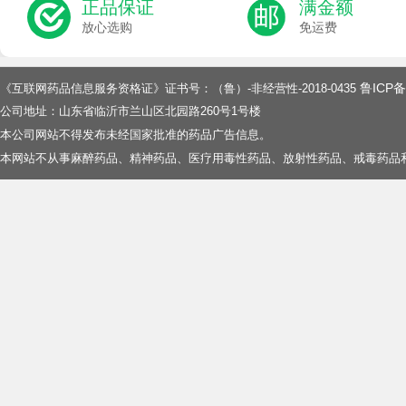
正品保证
满金额
放心选购
免运费
鲁ICP备
《互联网药品信息服务资格证》证书号：（鲁）-非经营性-2018-0435
公司地址：山东省临沂市兰山区北园路260号1号楼
本公司网站不得发布未经国家批准的药品广告信息。
本网站不从事麻醉药品、精神药品、医疗用毒性药品、放射性药品、戒毒药品