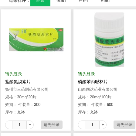
结果排序：
综合
价格↑
库存↑
销量↑
请先登录
请先登录
盐酸氨溴索片
磷酸苯丙哌林片
扬州市三药制药有限公司
山西同达药业有限公司
规格：30mg*20片
规格：20mg*100片
效期：
件装量：
300
效期：
件装量：
600
库存：
充裕
库存：
充裕
-
+
-
+