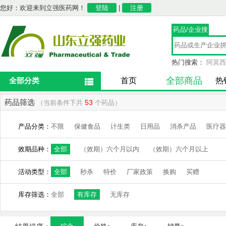
您好：欢迎来到立强医药网！
登陆
|
注册
药品/企业搜
索
热门搜索：
阿莫西
全部商品
全部分类
首页
热
药品筛选
53
（当前条件下共
个药品）
产品分类：
不限
保健食品
计生类
日用品
消杀产品
医疗器
效期品种：
全部
（效期）六个月以内
（效期）六个月以上
活动类型：
全部
秒杀
特价
厂家政策
换购
买赠
库存筛选：
全部
有库存
无库存