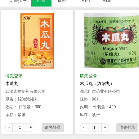
结果排序：
综合
价格↑
库存↑
销量↑
请先登录
请先登录
木瓜丸
木瓜丸（浓缩丸）
武汉太福制药有限公司
湖北广仁药业有限公司
规格：120s浓缩丸
规格：90丸
效期：
件装量：
300
效期：
件装量：
420
库存：
紧张
库存：
紧张
-
+
-
+