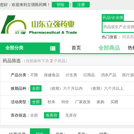
您好：欢迎来到立强医药网！
登陆
|
注册
药品/企业搜
索
热门搜索：
阿莫西
全部商品
全部分类
首页
热
药品筛选
2
（当前条件下共
个药品）
产品分类：
不限
保健食品
计生类
日用品
消杀产品
医疗器
效期品种：
全部
（效期）六个月以内
（效期）六个月以上
活动类型：
全部
秒杀
特价
厂家政策
换购
买赠
库存筛选：
全部
有库存
无库存