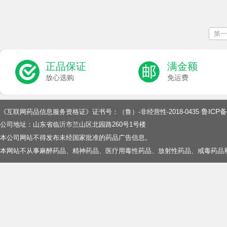
第一
正品保证
满金额
放心选购
免运费
鲁ICP备
《互联网药品信息服务资格证》证书号：（鲁）-非经营性-2018-0435
公司地址：山东省临沂市兰山区北园路260号1号楼
本公司网站不得发布未经国家批准的药品广告信息。
本网站不从事麻醉药品、精神药品、医疗用毒性药品、放射性药品、戒毒药品