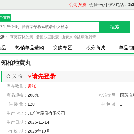
公司资质
|
会员中心
|
投诉电话：0539-
/企业搜
索
搜索：
阿莫西林胶囊
诺氟沙星胶囊
曲安奈德益康唑乳膏
商品
热销单品选购
换购专区
积分商城
单品包
知柏地黄丸
请先登录
会 员 价：
￥
库存数量：
紧张
商品规格：
200丸
批准文号：
国药准字
件 装 量：
120
中 包 装：
1
生产企业：
九芝堂股份有限公司
生产日期：
2025-11-14
有 效 期：
2028年10月