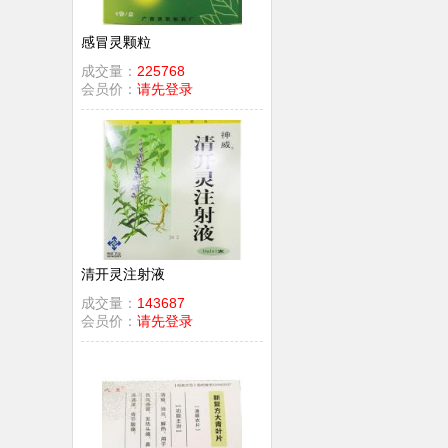
感冒灵颗粒
成交量：
225768
会员价：
请先登录
清开灵注射液
成交量：
143687
会员价：
请先登录