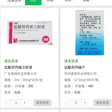
结果排序：
综合
价格↑
库存↑
销量↑
请先登录
请先登录
盐酸异丙嗪注射液
盐酸异丙嗪片
广东南国药业有限公司
常州康普药业有限公司
规格：2ml：50mg*10支/盒
规格：12.5mg*100片/瓶
效期：
件装量：
300
效期：
件装量：
480
库存：
充裕
库存：
充裕
-
+
-
+