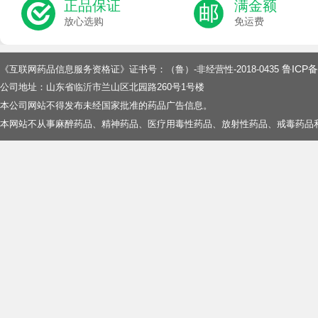
正品保证
满金额
放心选购
免运费
鲁ICP备
《互联网药品信息服务资格证》证书号：（鲁）-非经营性-2018-0435
公司地址：山东省临沂市兰山区北园路260号1号楼
本公司网站不得发布未经国家批准的药品广告信息。
本网站不从事麻醉药品、精神药品、医疗用毒性药品、放射性药品、戒毒药品