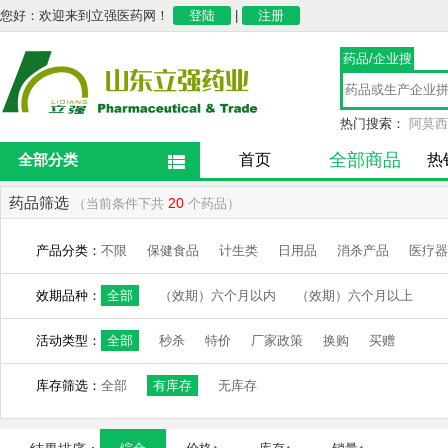
您好：欢迎来到立强医药网！
登陆
|
注册
药品/企业搜
索
热门搜索：
阿莫西
全部商品
全部分类
首页
热
药品筛选
20
（当前条件下共
个药品）
产品分类：
不限
保健食品
计生类
日用品
消杀产品
医疗器
效期品种：
全部
（效期）六个月以内
（效期）六个月以上
活动类型：
全部
秒杀
特价
厂家政策
换购
买赠
库存筛选：
全部
有库存
无库存