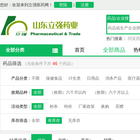
您好：欢迎来到立强医药网！
登陆
|
注册
药品/企业搜
索
热门搜索：
阿莫西
全部商品
全部分类
首页
热
药品筛选
46
（当前条件下共
个药品）
产品分类：
不限
保健食品
计生类
日用品
消杀产品
医疗器
效期品种：
全部
（效期）六个月以内
（效期）六个月以上
活动类型：
全部
秒杀
特价
厂家政策
换购
买赠
库存筛选：
全部
有库存
无库存