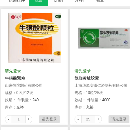
结果排序：
综合
价格↑
库存↑
销量↑
请先登录
请先登录
牛磺酸颗粒
氨咖黄敏胶囊
山东信谊制药有限公司
上海华源安徽仁济制药有限公司
规格：0.8g*12袋
规格：10粒*25板
效期：
件装量：
240
效期：
件装量：
4000
库存：
充裕
库存：
充裕
-
+
-
+