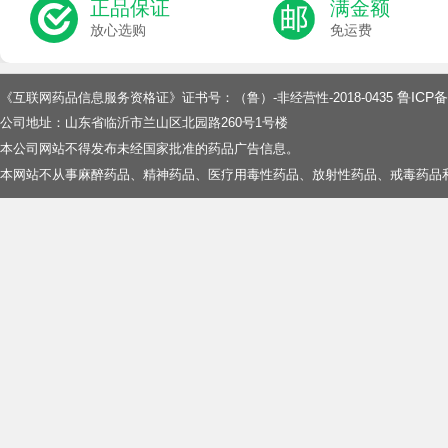
正品保证
满金额
放心选购
免运费
鲁ICP备
《互联网药品信息服务资格证》证书号：（鲁）-非经营性-2018-0435
公司地址：山东省临沂市兰山区北园路260号1号楼
本公司网站不得发布未经国家批准的药品广告信息。
本网站不从事麻醉药品、精神药品、医疗用毒性药品、放射性药品、戒毒药品