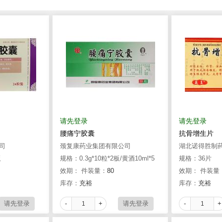
请先登录
请先登录
腰痛宁胶囊
抗骨增生片
司
颈复康药业集团有限公司
湖北诺得胜制
板
规格：0.3g*10粒*2板/黄酒10ml*5
规格：36片
支
效期：
件装量：
80
效期：
件装量
库存：
充裕
库存：
充裕
-
+
-
+