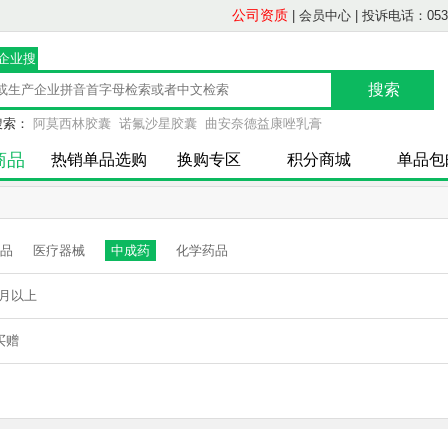
公司资质
|
会员中心
|
投诉电话：0539-
/企业搜
索
搜索：
阿莫西林胶囊
诺氟沙星胶囊
曲安奈德益康唑乳膏
商品
热销单品选购
换购专区
积分商城
单品包
品
医疗器械
中成药
化学药品
月以上
买赠