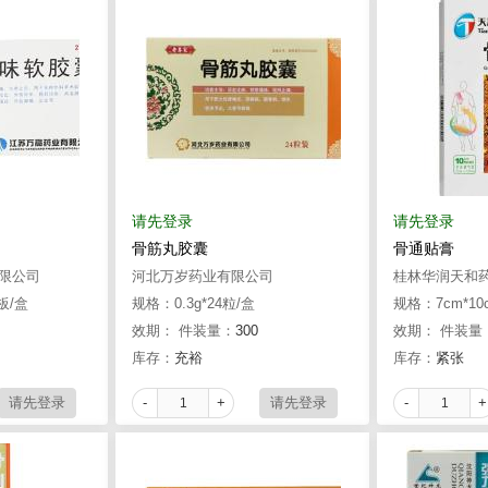
请先登录
请先登录
骨筋丸胶囊
骨通贴膏
限公司
河北万岁药业有限公司
桂林华润天和
2板/盒
规格：0.3g*24粒/盒
规格：7cm*10
效期：
件装量：
300
效期：
件装量
库存：
充裕
库存：
紧张
-
+
-
+