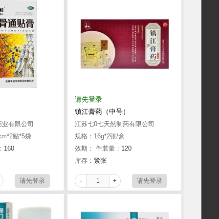
请先登录
镇江膏药（中号）
药业有限公司
江苏七0七天然制药有限公司
cm*2贴*5袋
规格：16g*2张/盒
：
160
效期：
件装量：
120
库存：
紧张
-
+