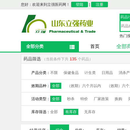
您好：欢迎来到立强医药网！
登陆
|
注册
药品
热门
全部
全部分类
首页
药品筛选
135
（当前条件下共
个药品）
产品分类：
不限
保健食品
计生类
日用品
消杀产
效期品种：
全部
（效期）六个月以内
（效期）六个
活动类型：
全部
秒杀
特价
厂家政策
换购
库存筛选：
全部
有库存
无库存