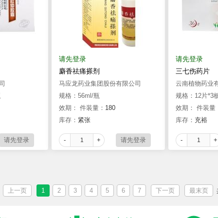
请先登录
请先登录
麝香祛痛搽剂
三七伤药片
司
马应龙药业集团股份有限公司
云南植物药业
板
规格：56ml/瓶
规格：12片*3
效期：
件装量：
180
效期：
件装量
库存：
紧张
库存：
充裕
-
+
-
+
上一页
1
2
3
4
5
6
7
下一页
最末页