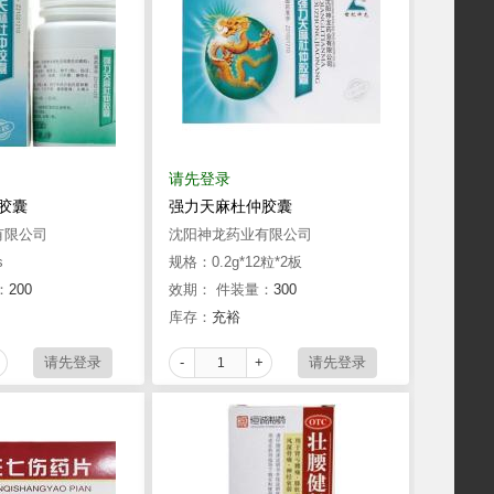
请先登录
胶囊
强力天麻杜仲胶囊
有限公司
沈阳神龙药业有限公司
s
规格：0.2g*12粒*2板
：
200
效期：
件装量：
300
库存：
充裕
-
+