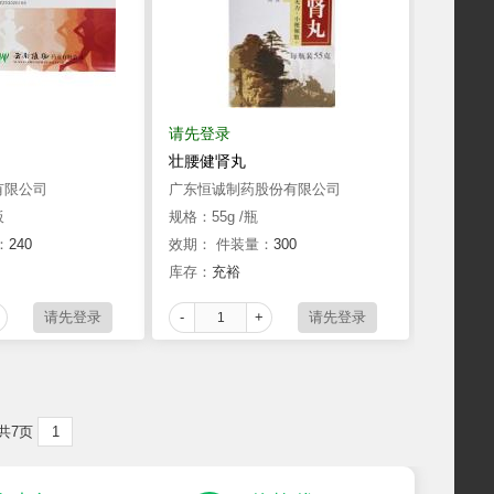
请先登录
壮腰健肾丸
有限公司
广东恒诚制药股份有限公司
板
规格：55g /瓶
：
240
效期：
件装量：
300
库存：
充裕
-
+
共7页