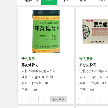
结果排序：
综合
价格↑
库存↑
销量↑
请先登录
请先登录
藤黄健骨丸
腰息痛胶囊
吉林省银河制药有限公司
河北万岁药业有限公
规格：3.5g*32丸/袋/桶
规格：0.3g*12粒*2
效期：
件装量：
100
效期：
件装量：
300
库存：
充裕
库存：
充裕
-
+
-
+