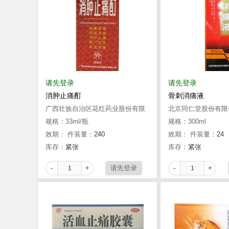
请先登录
请先登录
消肿止痛酊
骨刺消痛液
广西壮族自治区花红药业股份有限
北京同仁堂股份有限
公司
规格：33ml/瓶
酒厂
规格：300ml
效期：
件装量：
240
效期：
件装量：
24
库存：
紧张
库存：
紧张
-
+
-
+