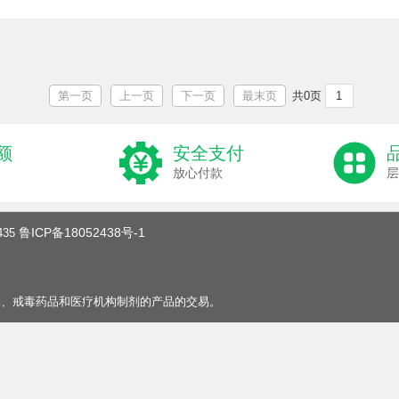
第一页
上一页
下一页
最末页
共0页
额
安全支付
放心付款
层
鲁ICP备18052438号-1
35
品、戒毒药品和医疗机构制剂的产品的交易。