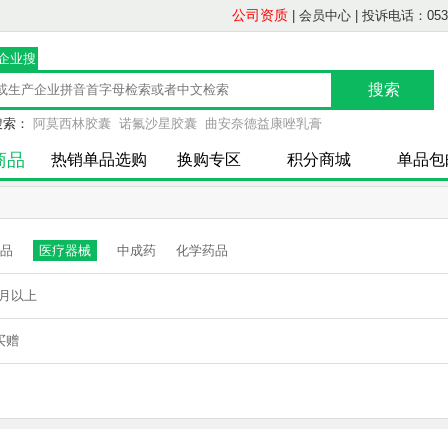
公司资质
|
会员中心
|
投诉电话：0539-
/企业搜
索
搜索：
阿莫西林胶囊
诺氟沙星胶囊
曲安奈德益康唑乳膏
商品
热销单品选购
换购专区
积分商城
单品包
品
医疗器械
中成药
化学药品
月以上
买赠