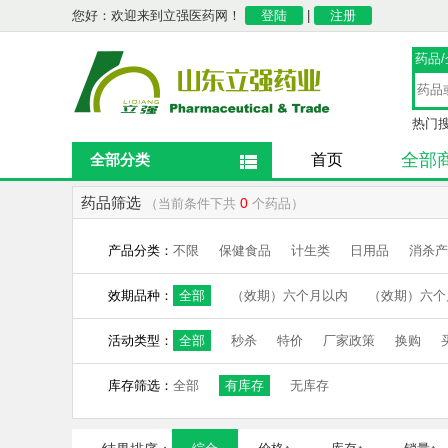
您好：欢迎来到立强医药网！
登陆
|
注册
药品
热门
全部
全部分类
首页
药品筛选
0
（当前条件下共
个药品）
产品分类：
不限
保健食品
计生类
日用品
消杀产
效期品种：
全部
（效期）六个月以内
（效期）六个
活动类型：
全部
秒杀
特价
厂家政策
换购
库存筛选：
全部
有库存
无库存