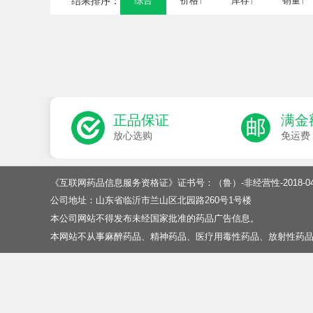
结果排序：
综合
价格↑
库存↑
销量↑
正品保证
满金
放心选购
免运费
《互联网药品信息服务资格证》证书号：（鲁）-非经营性-2018-04
公司地址：山东省临沂市兰山区北园路260号1号楼
本公司网站不得发布未经国家批准的药品广告信息。
本网站不从事麻醉药品、精神药品、医疗用毒性药品、放射性药