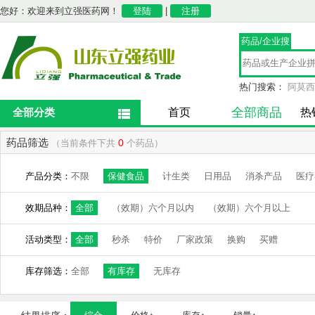
您好：欢迎来到立强医药网！
登陆
|
注册
药品/企业搜
索
热门搜索：
阿莫西
全部商品
全部分类
首页
热
药品筛选
0
（当前条件下共
个药品）
产品分类：
不限
保健食品
计生类
日用品
消杀产品
医疗
效期品种：
全部
（效期）六个月以内
（效期）六个月以上
活动类型：
全部
秒杀
特价
厂家政策
换购
买赠
库存筛选：
全部
有库存
无库存