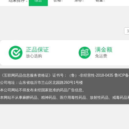
结果排序：
综合
价格↑
库存↑
销量↑
正品保证
满金额
放心选购
免运费
鲁ICP备
《互联网药品信息服务资格证》证书号：（鲁）-非经营性-2018-0435
公司地址：山东省临沂市兰山区北园路260号1号楼
本公司网站不得发布未经国家批准的药品广告信息。
本网站不从事麻醉药品、精神药品、医疗用毒性药品、放射性药品、戒毒药品