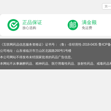
第一
正品保证
满金额
放心选购
免运费
鲁ICP备
《互联网药品信息服务资格证》证书号：（鲁）-非经营性-2018-0435
公司地址：山东省临沂市兰山区北园路260号1号楼
本公司网站不得发布未经国家批准的药品广告信息。
本网站不从事麻醉药品、精神药品、医疗用毒性药品、放射性药品、戒毒药品