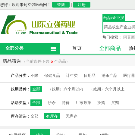
您好：欢迎来到立强医药网！
登陆
|
注册
药品/企业搜
索
热门搜索：
阿莫西
全部商品
全部分类
首页
热
药品筛选
6
（当前条件下共
个药品）
产品分类：
不限
保健食品
计生类
日用品
消杀产品
医疗器
效期品种：
全部
（效期）六个月以内
（效期）六个月以上
活动类型：
全部
秒杀
特价
厂家政策
换购
买赠
库存筛选：
全部
有库存
无库存