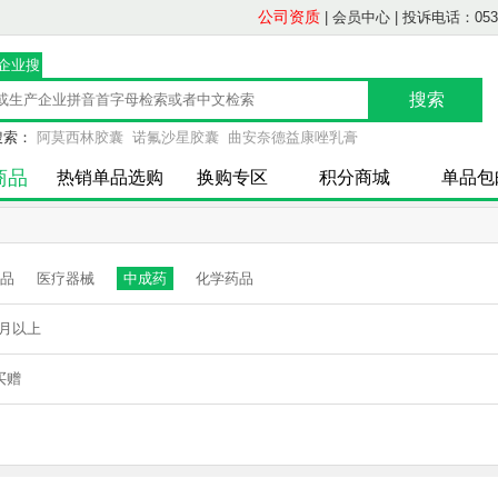
公司资质
|
会员中心
|
投诉电话：0539-
/企业搜
索
搜索：
阿莫西林胶囊
诺氟沙星胶囊
曲安奈德益康唑乳膏
商品
热销单品选购
换购专区
积分商城
单品包
品
医疗器械
中成药
化学药品
月以上
买赠