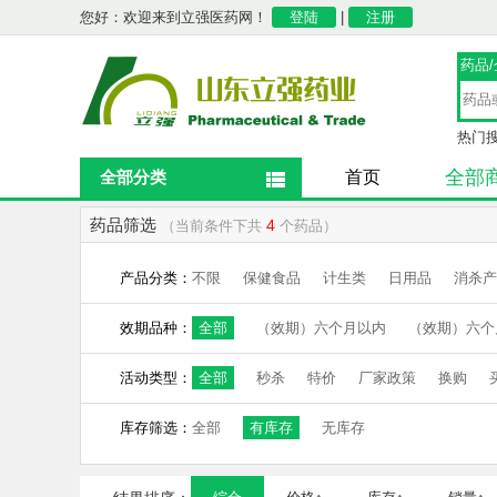
您好：欢迎来到立强医药网！
登陆
|
注册
药品
热门
全部
全部分类
首页
药品筛选
4
（当前条件下共
个药品）
产品分类：
不限
保健食品
计生类
日用品
消杀产
效期品种：
全部
（效期）六个月以内
（效期）六个
活动类型：
全部
秒杀
特价
厂家政策
换购
库存筛选：
全部
有库存
无库存