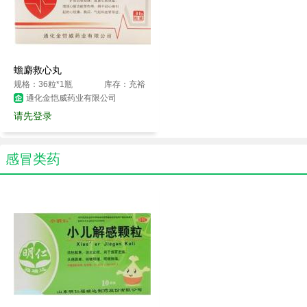
蟾麝救心丸
规格：36粒*1瓶
库存：充裕
通化金恺威药业有限公司
请先登录
感冒类药