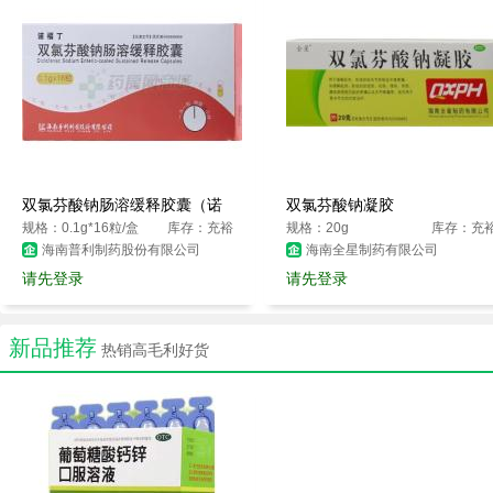
双氯芬酸钠肠溶缓释胶囊（诺
双氯芬酸钠凝胶
福丁）
规格：0.1g*16粒/盒
库存：充裕
规格：20g
库存：充
海南普利制药股份有限公司
海南全星制药有限公司
请先登录
请先登录
新品推荐
热销高毛利好货