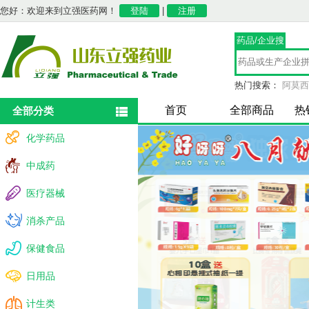
您好：欢迎来到立强医药网！
登陆
|
注册
药品/企业搜
索
热门搜索：
阿莫西
全部分类
首页
全部商品
热
全部分类
化学药品
中成药
医疗器械
消杀产品
保健食品
日用品
计生类