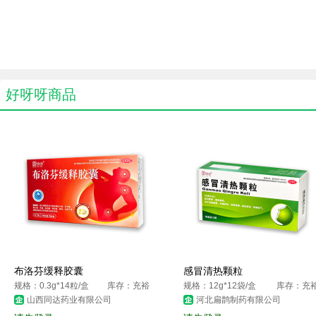
好呀呀商品
布洛芬缓释胶囊
感冒清热颗粒
规格：0.3g*14粒/盒
库存：充裕
规格：12g*12袋/盒
库存：充
山西同达药业有限公司
河北扁鹊制药有限公司