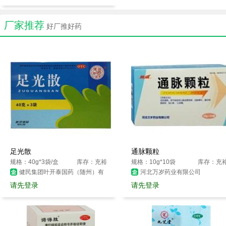
厂家推荐
好厂推好药
足光散
通脉颗粒
规格：40g*3袋/盒
库存：充裕
规格：10g*10袋
库存：充
健民集团叶开泰国药（随州）有
河北万岁药业有限公司
限公司
请先登录
请先登录