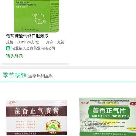
葡萄糖酸钙锌口服溶液
规格：10ml*24支/盒
库存：充裕
湖北福人金身药业有限公司
请先登录
季节畅销
当季热销品种