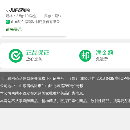
小儿解感颗粒
规格：2.5g*10袋/盒
库存：紧张
山东明仁福瑞达制药股份有限公
司
请先登录
正品保证
满金额
放心选购
免运费
鲁ICP备
《互联网药品信息服务资格证》证书号：（鲁）-非经营性-2018-0435
公司地址：山东省临沂市兰山区北园路260号1号楼
本公司网站不得发布未经国家批准的药品广告信息。
本网站不从事麻醉药品、精神药品、医疗用毒性药品、放射性药品、戒毒药品