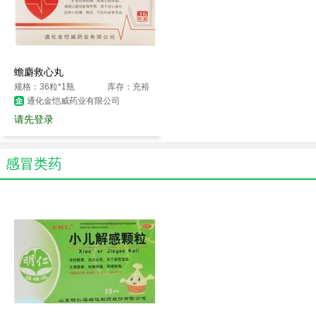
蟾麝救心丸
规格：36粒*1瓶
库存：充裕
通化金恺威药业有限公司
请先登录
感冒类药