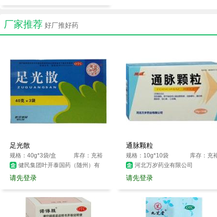
厂家推荐
好厂推好药
足光散
通脉颗粒
规格：40g*3袋/盒
库存：充裕
规格：10g*10袋
库存：充
健民集团叶开泰国药（随州）有
河北万岁药业有限公司
限公司
请先登录
请先登录