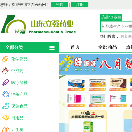
您好：欢迎来到立强医药网！
登陆
|
注册
药品/企业搜
索
热门搜索：
阿莫西
全部分类
首页
全部商品
热
全部分类
化学药品
中成药
医疗器械
消杀产品
保健食品
日用品
计生类