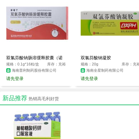
双氯芬酸钠肠溶缓释胶囊（诺
双氯芬酸钠凝胶
福丁）
规格：0.1g*16粒/盒
库存：充裕
规格：20g
库存：充
海南普利制药股份有限公司
海南全星制药有限公司
请先登录
请先登录
新品推荐
热销高毛利好货