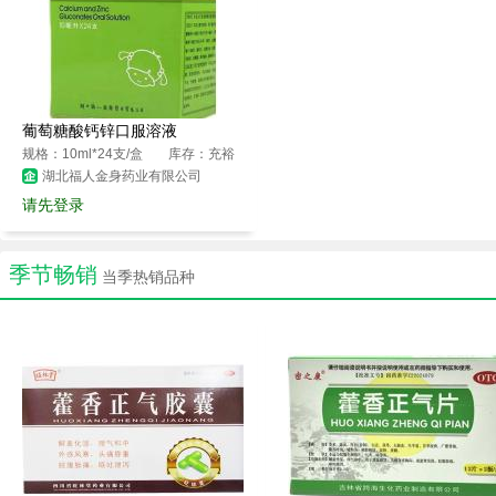
葡萄糖酸钙锌口服溶液
规格：10ml*24支/盒
库存：充裕
湖北福人金身药业有限公司
请先登录
季节畅销
当季热销品种