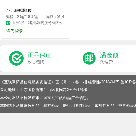
小儿解感颗粒
规格：2.5g*10袋/盒
库存：紧张
山东明仁福瑞达制药股份有限公
司
请先登录
正品保证
满金额
放心选购
免运费
鲁ICP备
《互联网药品信息服务资格证》证书号：（鲁）-非经营性-2018-0435
公司地址：山东省临沂市兰山区北园路260号1号楼
本公司网站不得发布未经国家批准的药品广告信息。
本网站不从事麻醉药品、精神药品、医疗用毒性药品、放射性药品、戒毒药品