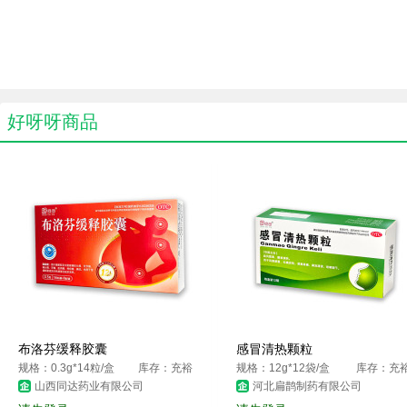
好呀呀商品
布洛芬缓释胶囊
感冒清热颗粒
规格：0.3g*14粒/盒
库存：充裕
规格：12g*12袋/盒
库存：充
山西同达药业有限公司
河北扁鹊制药有限公司